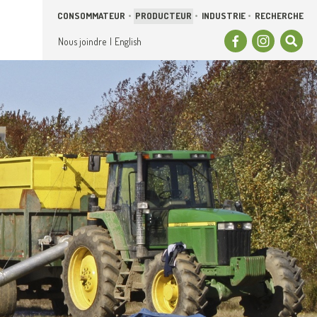
CONSOMMATEUR
PRODUCTEUR
INDUSTRIE
RECHERCHE
Sui
Facebo
Inst
C
Nous joindre
English
no
sur
s
:
l
s