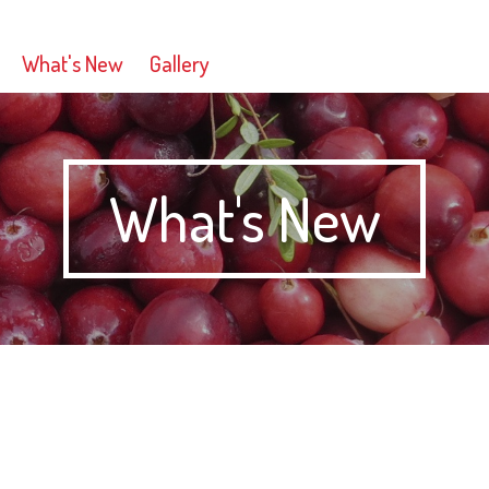
What's New
Gallery
What's New