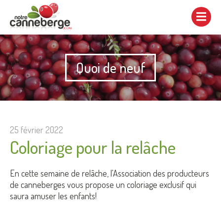
Afficher/cacher
la
navigation
Quoi de neuf
25 février 2022
Coloriage pour la relâche
En cette semaine de relâche, l'Association des producteurs
de canneberges vous propose un coloriage exclusif qui
saura amuser les enfants!