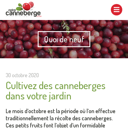
Afficher/cacher
la
navigation
Quoi de neuf
30 octobre 2020
Cultivez des canneberges
dans votre jardin
Le mois d’octobre est la période où l’on effectue
traditionnellement la récolte des canneberges.
Ces petits fruits font l’objet d’un formidable