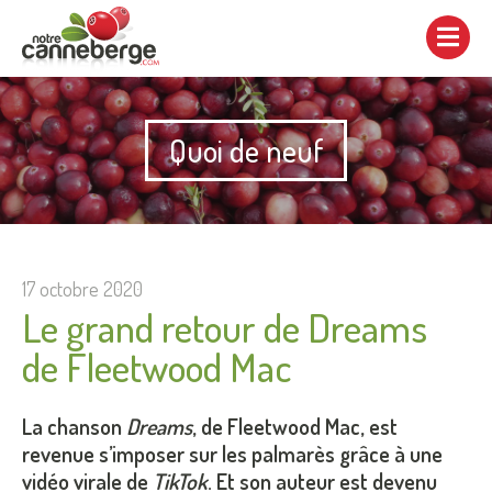
Afficher/cacher
la
navigation
Quoi de neuf
17 octobre 2020
Le grand retour de Dreams
de Fleetwood Mac
La chanson
Dreams
, de Fleetwood Mac, est
revenue s’imposer sur les palmarès grâce à une
vidéo virale de
TikTok
. Et son auteur est devenu