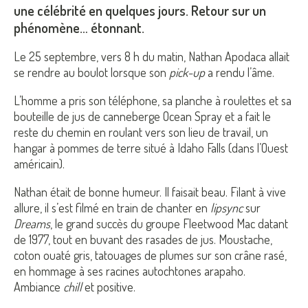
une célébrité en quelques jours. Retour sur un
phénomène… étonnant.
Le 25 septembre, vers 8 h du matin, Nathan Apodaca allait
se rendre au boulot lorsque son
pick-up
a rendu l’âme.
L’homme a pris son téléphone, sa planche à roulettes et sa
bouteille de jus de canneberge Ocean Spray et a fait le
reste du chemin en roulant vers son lieu de travail, un
hangar à pommes de terre situé à Idaho Falls (dans l’Ouest
américain).
Nathan était de bonne humeur. Il faisait beau. Filant à vive
allure, il s’est filmé en train de chanter en
lipsync
sur
Dreams
, le grand succès du groupe Fleetwood Mac datant
de 1977, tout en buvant des rasades de jus. Moustache,
coton ouaté gris, tatouages de plumes sur son crâne rasé,
en hommage à ses racines autochtones arapaho.
Ambiance
chill
et positive.