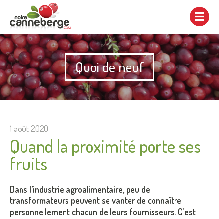
Afficher/cacher
la
navigation
Quoi de neuf
1 août 2020
Quand la proximité porte ses
fruits
Dans l’industrie agroalimentaire, peu de
transformateurs peuvent se vanter de connaître
personnellement chacun de leurs fournisseurs. C’est