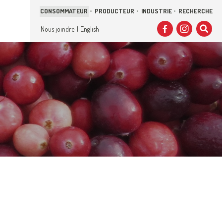
CONSOMMATEUR
PRODUCTEUR
INDUSTRIE
RECHERCHE
Sui
Facebo
Inst
C
Nous joindre
English
no
sur
s
:
l
s