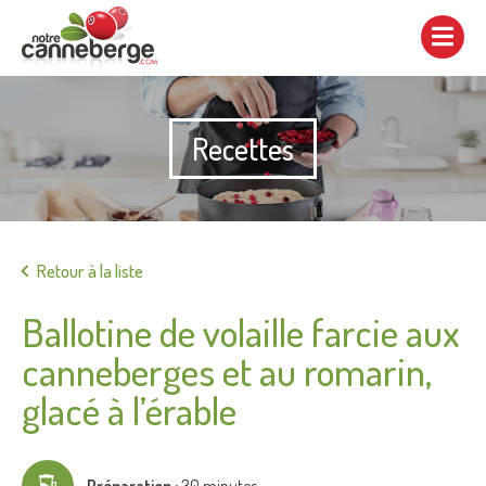
Afficher/cacher
la
navigation
Recettes
Imprimer
Retour à la liste
Ballotine de volaille farcie aux
canneberges et au romarin,
glacé à l’érable
Préparation :
30 minutes