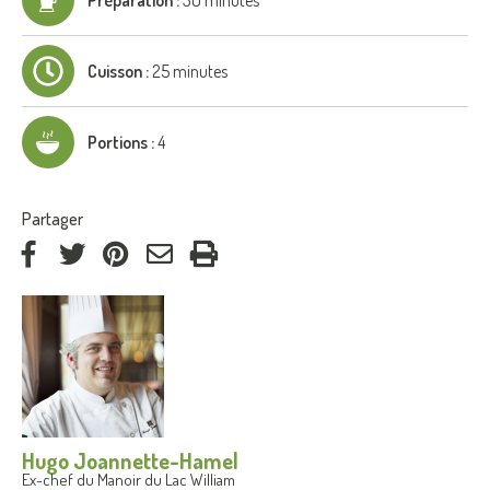
Cuisson :
25 minutes
Portions :
4
:
Partager
via
via
via
par
Facebook
Twitter
Pinterest
courriel
Hugo Joannette-Hamel
Ex-chef du Manoir du Lac William