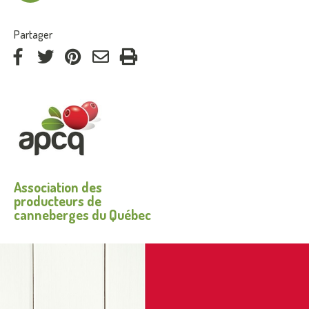
:
Partager
via
via
via
par
Facebook
Twitter
Pinterest
courriel
Association des
producteurs de
canneberges du Québec