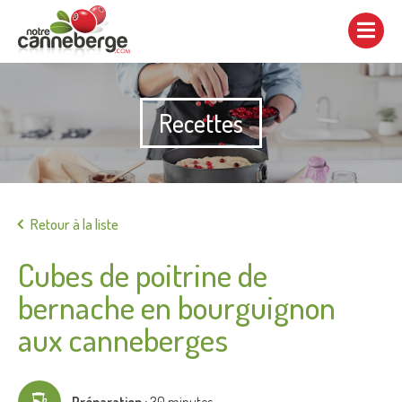
Afficher/cacher
la
navigation
Recettes
Imprimer
Retour à la liste
Cubes de poitrine de
bernache en bourguignon
aux canneberges
Préparation :
30 minutes