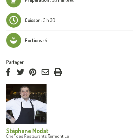
Cuisson :
3 h 30
Portions :
4
:
Partager
via
via
via
par
Facebook
Twitter
Pinterest
courriel
Stéphane Modat
Chef des Restaurants Fairmont Le