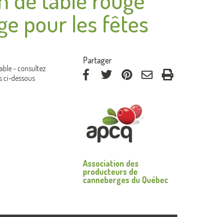
n de table rouge
e pour les fêtes
:
Partager
able - consultez
s ci-dessous
via
via
via
par
Facebook
Twitter
Pinterest
courriel
Association des
producteurs de
canneberges du Québec