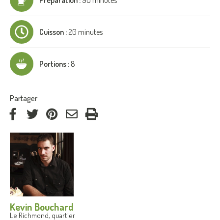
Cuisson :
20 minutes
Portions :
8
:
Partager
via
via
via
par
Facebook
Twitter
Pinterest
courriel
Kevin Bouchard
Le Richmond, quartier