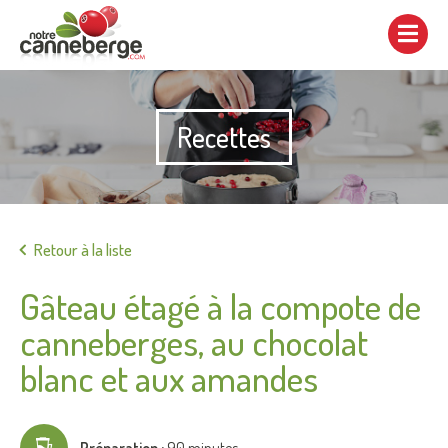
Afficher/cacher
la
navigation
Recettes
Imprimer
Retour à la liste
Gâteau étagé à la compote de
canneberges, au chocolat
blanc et aux amandes
Préparation :
90 minutes