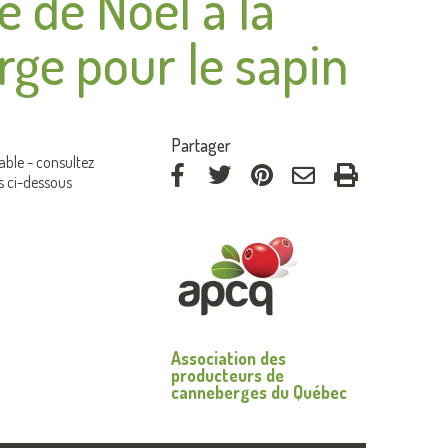
e de Noël à la
ge pour le sapin
:
Partager
able - consultez
s ci-dessous
via
via
via
par
Facebook
Twitter
Pinterest
courriel
Association des
producteurs de
canneberges du Québec