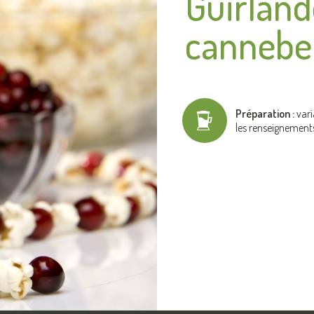
Guirland
canneber
Préparation :
vari
les renseignement