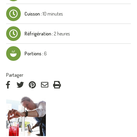
Cuisson :
10 minutes
Réfrigération :
2 heures
Portions :
6
:
Partager
via
via
via
par
Facebook
Twitter
Pinterest
courriel