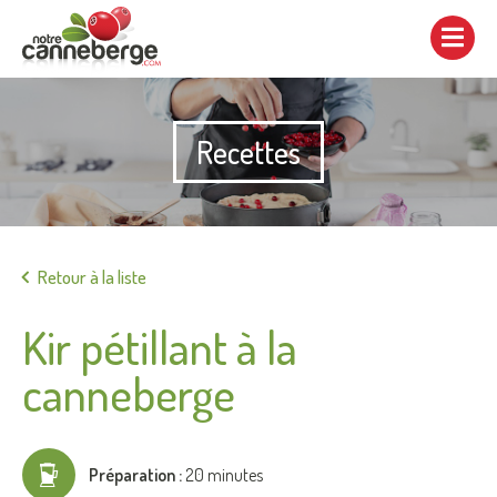
Afficher/cacher
la
navigation
Recettes
Imprimer
Retour à la liste
Kir pétillant à la
canneberge
Préparation :
20 minutes