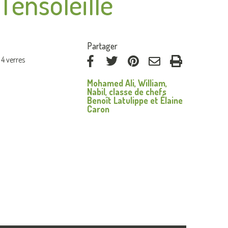
l'ensoleillé
:
Partager
4 verres
via
via
via
par
Mohamed Ali, William,
Facebook
Twitter
Pinterest
courriel
Nabil, classe de chefs
Benoît Latulippe et Élaine
Caron