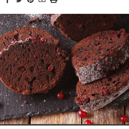
via
via
via
par
Facebook
Twitter
Pinterest
courriel