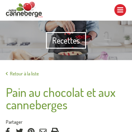
Afficher/cacher
la
navigation
Recettes
Imprimer
Retour à la liste
Pain au chocolat et aux
canneberges
:
Partager