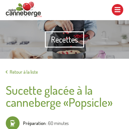
Afficher/cacher
la
navigation
Recettes
Imprimer
Retour à la liste
Sucette glacée à la
canneberge «Popsicle»
Préparation :
60 minutes