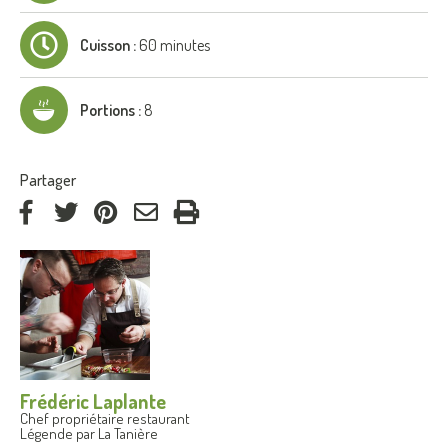
Cuisson :
60 minutes
Portions :
8
:
Partager
via
via
via
par
Facebook
Twitter
Pinterest
courriel
Frédéric Laplante
Chef propriétaire restaurant
Légende par La Tanière