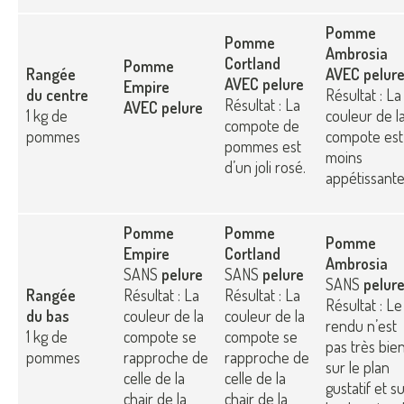
Pomme
Pomme
Ambrosia
Cortland
Pomme
Rangée
AVEC pelur
AVEC pelure
Empire
du centre
Résultat : La
Résultat : La
AVEC pelure
1 kg de
couleur de l
compote de
pommes
compote est
pommes est
moins
d’un joli rosé.
appétissante
Pomme
Pomme
Pomme
Empire
Cortland
Ambrosia
SANS
pelure
SANS
pelure
SANS
pelur
Rangée
Résultat : La
Résultat : La
Résultat : Le
du bas
couleur de la
couleur de la
rendu n’est
1 kg de
compote se
compote se
pas très bie
pommes
rapproche de
rapproche de
sur le plan
celle de la
celle de la
gustatif et s
chair de la
chair de la