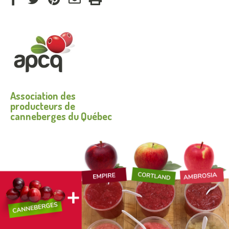
via
via
via
par
Facebook
Twitter
Pinterest
courriel
Association des
producteurs de
canneberges du Québec