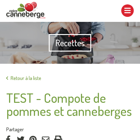
Afficher/cacher
la
navigation
Recettes
Imprimer
Retour à la liste
TEST - Compote de
pommes et canneberges
:
Partager