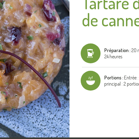
Tartare 
de cann
Préparation :
20 m
24 heures
Portions :
Entrée :
principal : 2 porti