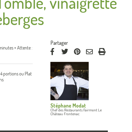
d’omble, vinaigrette
eberges
:
Partager
inutes + Attente :
via
via
via
par
Facebook
Twitter
Pinterest
courriel
 4 portions ou Plat
ons
Stéphane Modat
Chef des Restaurants Fairmont Le
Château Frontenac