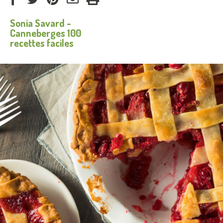
via
via
via
par
Sonia Savard -
Facebook
Twitter
Pinterest
courriel
Canneberges 100
recettes faciles