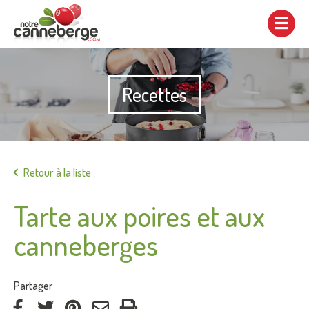
Afficher/cacher
la
navigation
Recettes
Imprimer
Retour à la liste
Tarte aux poires et aux
canneberges
:
Partager