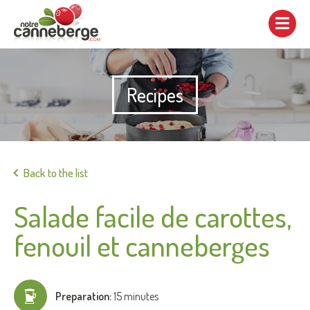
Show/hide
navigation
Recipes
Print
Back to the list
Salade facile de carottes,
fenouil et canneberges
Preparation:
15 minutes