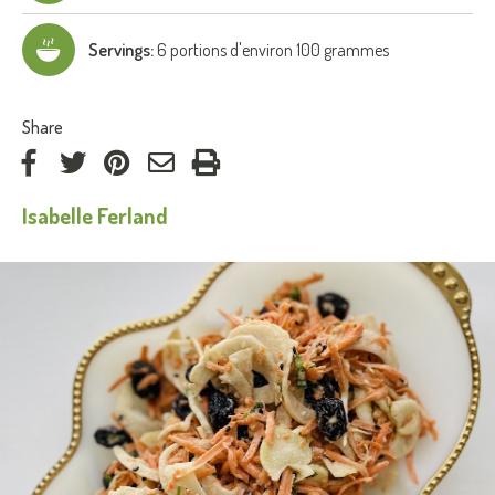
Servings:
6 portions d'environ 100 grammes
:
Share
on
on
on
by
Isabelle Ferland
Facebook
Twitter
Pinterest
e-
mail