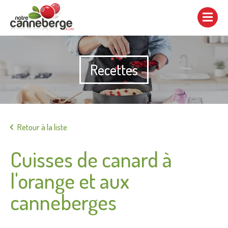
Afficher/cacher
la
navigation
Recettes
Imprimer
Retour à la liste
Cuisses de canard à
l'orange et aux
canneberges