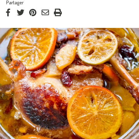
:
Partager
via
via
via
par
Facebook
Twitter
Pinterest
courriel