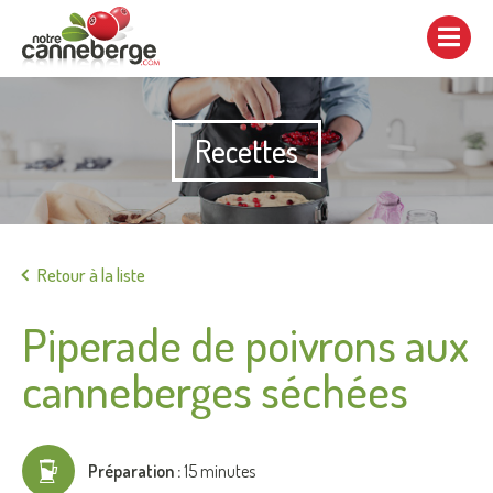
Afficher/cacher
la
navigation
Recettes
Imprimer
Retour à la liste
Piperade de poivrons aux
canneberges séchées
Préparation :
15 minutes