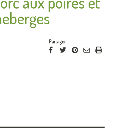
porc aux poires et
neberges
:
Partager
via
via
via
par
Facebook
Twitter
Pinterest
courriel