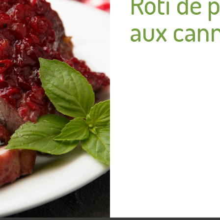
Rôti de 
aux can